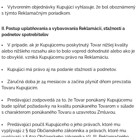
Vytvorením objednávky
Kupujúci vyhlasuje, že bol oboznámený
s týmto Reklamačným poriadkom.
II.
Postup uplatňovania a vybavovania Reklamácií, sťažností a
podnetov spotrebiteľov
V prípade, ak je Kupujúcemu poskytnutý Tovar nižšej kvality
alebo nižšieho rozsahu ako to bolo vopred dohodnuté alebo ako je
to obvyklé, vzniká Kupujúcemu právo na Reklamáciu.
Kupujúci má právo aj na podanie sťažností a podnetov.
Záručná doba je 24 mesiacov a začína plynúť dňom prevzatia
Tovaru Kupujúcim.
Predávajúci zodpovedá za to, že Tovar ponúkaný Kupujúcemu
bude spĺňať požiadavky na kvalitu ponúkaného Tovarom v súlade
s charakterom ponúkaného Tovaru a uzavretou Zmluvou.
Predávajúci poučil Kupujúceho o jeho právach, ktoré mu
vyplývajú z § 622 Občianskeho zákonníka a právach, ktoré mu
vyplývajú z § 623 Občianskeho zákonníka (čl. III. Reklamačného