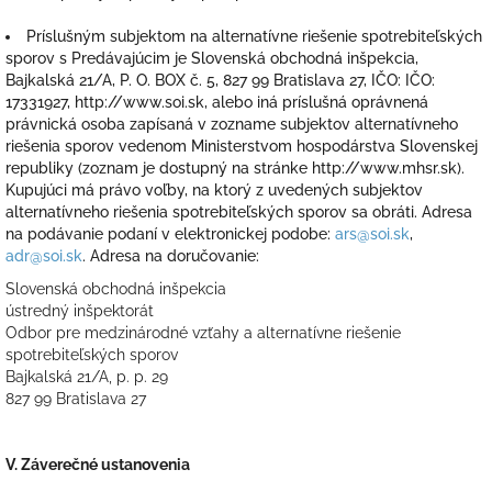
Príslušným subjektom na alternatívne riešenie spotrebiteľských
sporov s Predávajúcim je Slovenská obchodná inšpekcia,
Bajkalská 21/A, P. O. BOX č. 5, 827 99 Bratislava 27, IČO: IČO:
17331927, http://www.soi.sk, alebo iná príslušná oprávnená
právnická osoba zapísaná v zozname subjektov alternatívneho
riešenia sporov vedenom Ministerstvom hospodárstva Slovenskej
republiky (zoznam je dostupný na stránke http://www.mhsr.sk).
Kupujúci má právo voľby, na ktorý z uvedených subjektov
alternatívneho riešenia spotrebiteľských sporov sa obráti. Adresa
na podávanie podaní v elektronickej podobe:
ars@soi.sk
,
adr@soi.sk
. Adresa na doručovanie:
Slovenská obchodná inšpekcia
ústredný inšpektorát
Odbor pre medzinárodné vzťahy a alternatívne riešenie
spotrebiteľských sporov
Bajkalská 21/A, p. p. 29
827 99 Bratislava 27
V.
Záverečné ustanovenia