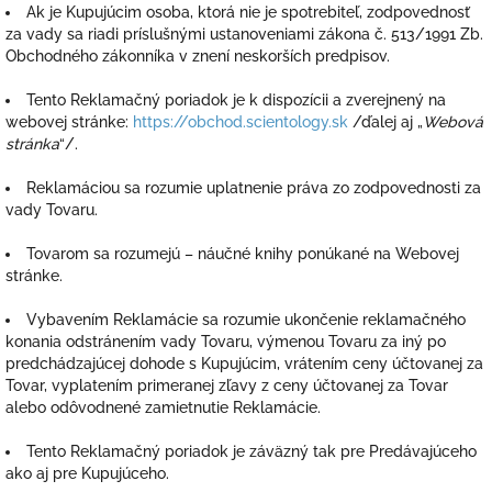
Ak je Kupujúcim osoba, ktorá nie je spotrebiteľ, zodpovednosť
za vady sa riadi príslušnými ustanoveniami zákona č. 513/1991 Zb.
Obchodného zákonníka v znení neskorších predpisov.
Tento Reklamačný poriadok je k dispozícii a zverejnený na
webovej stránke:
https://obchod.scientology.sk
/ďalej aj „
Webová
stránka
“/.
Reklamáciou sa rozumie uplatnenie práva zo zodpovednosti za
vady Tovaru.
Tovarom sa rozumejú – náučné knihy ponúkané na Webovej
stránke.
Vybavením Reklamácie sa rozumie ukončenie reklamačného
konania odstránením vady Tovaru, výmenou Tovaru za iný po
predchádzajúcej dohode s Kupujúcim, vrátením ceny účtovanej za
Tovar, vyplatením primeranej zľavy z ceny účtovanej za Tovar
alebo odôvodnené zamietnutie Reklamácie.
Tento Reklamačný poriadok je záväzný tak pre Predávajúceho
ako aj pre Kupujúceho.