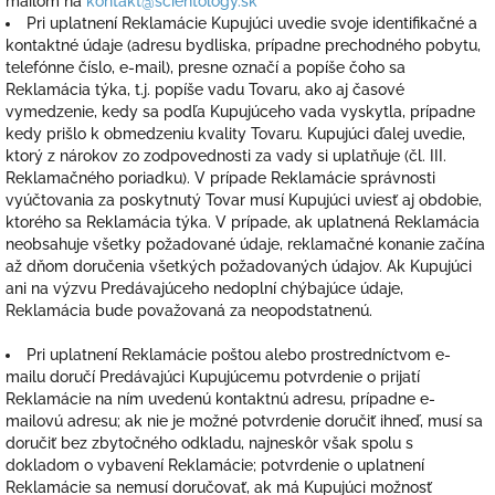
mailom na
kontakt@scientology.sk
Pri uplatnení Reklamácie Kupujúci uvedie svoje identifikačné a
kontaktné údaje (adresu bydliska, prípadne prechodného pobytu,
telefónne číslo, e-mail), presne označí a popíše čoho sa
Reklamácia týka, t.j. popíše vadu Tovaru, ako aj časové
vymedzenie, kedy sa podľa Kupujúceho vada vyskytla, prípadne
kedy prišlo k obmedzeniu kvality Tovaru. Kupujúci ďalej uvedie,
ktorý z nárokov zo zodpovednosti za vady si uplatňuje (čl. III.
Reklamačného poriadku). V prípade Reklamácie správnosti
vyúčtovania za poskytnutý Tovar musí Kupujúci uviesť aj obdobie,
ktorého sa Reklamácia týka. V prípade, ak uplatnená Reklamácia
neobsahuje všetky požadované údaje, reklamačné konanie začína
až dňom doručenia všetkých požadovaných údajov. Ak Kupujúci
ani na výzvu Predávajúceho nedoplní chýbajúce údaje,
Reklamácia bude považovaná za neopodstatnenú.
Pri uplatnení Reklamácie poštou alebo prostredníctvom e-
mailu doručí Predávajúci Kupujúcemu potvrdenie o prijatí
Reklamácie na ním uvedenú kontaktnú adresu, prípadne e-
mailovú adresu; ak nie je možné potvrdenie doručiť ihneď, musí sa
doručiť bez zbytočného odkladu, najneskôr však spolu s
dokladom o vybavení Reklamácie; potvrdenie o uplatnení
Reklamácie sa nemusí doručovať, ak má Kupujúci možnosť