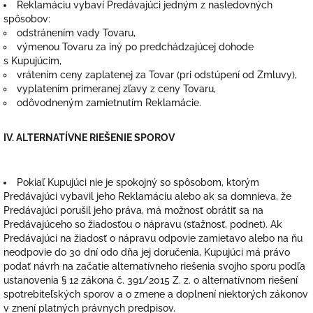
Reklamáciu vybaví Predávajúci jedným z nasledovných
spôsobov:
odstránením vady Tovaru,
výmenou Tovaru za iný po predchádzajúcej dohode
s Kupujúcim,
vrátením ceny zaplatenej za Tovar (pri odstúpení od Zmluvy),
vyplatením primeranej zľavy z ceny Tovaru,
odôvodneným zamietnutím Reklamácie.
IV.
ALTERNATÍVNE RIEŠENIE SPOROV
Pokiaľ Kupujúci nie je spokojný so spôsobom, ktorým
Predávajúci vybavil jeho Reklamáciu alebo ak sa domnieva, že
Predávajúci porušil jeho práva, má možnosť obrátiť sa na
Predávajúceho so žiadosťou o nápravu (sťažnosť, podnet). Ak
Predávajúci na žiadosť o nápravu odpovie zamietavo alebo na ňu
neodpovie do 30 dní odo dňa jej doručenia, Kupujúci má právo
podať návrh na začatie alternatívneho riešenia svojho sporu podľa
ustanovenia § 12 zákona č. 391/2015 Z. z. o alternatívnom riešení
spotrebiteľských sporov a o zmene a doplnení niektorých zákonov
v znení platných právnych predpisov.