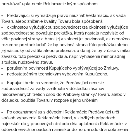
preukázať uplatnenie Reklamácie iným spôsobom.
Predávajúci si vyhradzuje právo neuznať Reklamáciu, ak vada
Tovaru alebo zníženie kvality Tovaru bola spôsobená:
okolnosťou vylučujúcou zodpovednosť
(
za okolnosti vylučujúce
zodpovednosť sa považuje prekážka, ktorá nastala nezávisle od
vôle povinnej strany a bráni jej v splnení jej povinnosti, ak nemožno
rozumne predpokladať, že by povinná strana túto prekážku alebo
jej následky odvrátila alebo prekonala, a ďalej, že by v čase vzniku
záväzku túto prekážku predvídala, napr. vyhlásenie mimoriadnej
situácie, núdzového stavu),
porušením povinnosti Kupujúceho vyplývajúcej zo Zmluvy,
nedostatočným technickým vybavením Kupujúceho.
Kupujúci berie na vedomie, že Predávajúci nenesie
zodpovednosť za vady vzniknuté v dôsledku zásahov
neoprávnených tretích osôb do Webovej stránky/Tovaru alebo v
dôsledku použitia Tovaru v rozpore s jeho určením.
Po oboznámení sa s dôvodmi Reklamácie Predávajúci určí
spôsob vybavenia Reklamácie ihneď, v zložitých prípadoch
najneskôr do 3 pracovných dní odo dňa uplatnenia Reklamácie, v
odôvodnených prípadoch najneskôr do 30 dní odo dňa uplatnenia