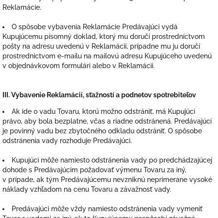
Reklamácie.
O spôsobe vybavenia Reklamácie Predávajúci vydá
Kupujúcemu písomný doklad, ktorý mu doručí prostredníctvom
pošty na adresu uvedenú v Reklamácii, prípadne mu ju doručí
prostredníctvom e-mailu na mailovú adresu Kupujúceho uvedenú
v objednávkovom formulári alebo v Reklamácii.
III.
Vybavenie Reklamácií, sťažností a podnetov spotrebiteľov
Ak ide o vadu Tovaru, ktorú možno odstrániť, má Kupujúci
právo, aby bola bezplatne, včas a riadne odstránená. Predávajúci
je povinný vadu bez zbytočného odkladu odstrániť. O spôsobe
odstránenia vady rozhoduje Predávajúci.
Kupujúci môže namiesto odstránenia vady po predchádzajúcej
dohode s Predávajúcim požadovať výmenu Tovaru za iný,
v prípade, ak tým Predávajúcemu nevzniknú neprimerane vysoké
náklady vzhľadom na cenu Tovaru a závažnosť vady.
Predávajúci môže vždy namiesto odstránenia vady vymeniť