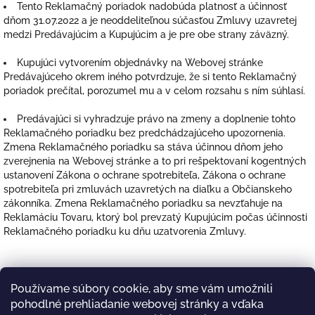
Tento Reklamačný poriadok nadobúda platnosť a účinnosť
dňom 31.07.2022 a je neoddeliteľnou súčasťou Zmluvy uzavretej
medzi Predávajúcim a Kupujúcim a je pre obe strany záväzný.
Kupujúci vytvorením objednávky na Webovej stránke
Predávajúceho okrem iného potvrdzuje, že si tento Reklamačný
poriadok prečítal, porozumel mu a v celom rozsahu s ním súhlasí.
Predávajúci si vyhradzuje právo na zmeny a doplnenie tohto
Reklamačného poriadku bez predchádzajúceho upozornenia.
Zmena Reklamačného poriadku sa stáva účinnou dňom jeho
zverejnenia na Webovej stránke a to pri rešpektovaní kogentných
ustanovení Zákona o ochrane spotrebiteľa, Zákona o ochrane
spotrebiteľa pri zmluvách uzavretých na diaľku a Občianskeho
zákonníka. Zmena Reklamačného poriadku sa nevzťahuje na
Reklamáciu Tovaru, ktorý bol prevzatý Kupujúcim počas účinnosti
Reklamačného poriadku ku dňu uzatvorenia Zmluvy.
Z
Používame súbory cookie, aby sme vám umožnili
á
pohodlné prehliadanie webovej stránky a vďaka
Informácie pre vás