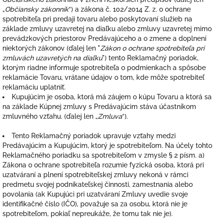
„
Občiansky zákonník
“) a zákona č. 102/2014 Z. z. o ochrane
spotrebiteľa pri predaji tovaru alebo poskytovaní služieb na
základe zmluvy uzavretej na diaľku alebo zmluvy uzavretej mimo
prevádzkových priestorov Predávajúceho a o zmene a doplnení
niektorých zákonov (ďalej len "
Zákon o ochrane spotrebiteľa pri
zmluvách uzavretých na diaľku
") tento Reklamačný poriadok,
ktorým riadne informuje spotrebiteľa o podmienkach a spôsobe
reklamácie Tovaru, vrátane údajov o tom, kde môže spotrebiteľ
reklamáciu uplatniť.
Kupujúcim je osoba, ktorá má záujem o kúpu Tovaru a ktorá sa
na základe Kúpnej zmluvy s Predávajúcim stáva účastníkom
zmluvného vzťahu. (ďalej len „
Zmluva
“).
Tento Reklamačný poriadok upravuje vzťahy medzi
Predávajúcim a Kupujúcim, ktorý je spotrebiteľom. Na účely tohto
Reklamačného poriadku sa spotrebiteľom v zmysle § 2 písm. a)
Zákona o ochrane spotrebiteľa rozumie fyzická osoba, ktorá pri
uzatváraní a plnení spotrebiteľskej zmluvy nekoná v rámci
predmetu svojej podnikateľskej činnosti, zamestnania alebo
povolania (ak Kupujúci pri uzatváraní Zmluvy uvedie svoje
identifikačné číslo (IČO), považuje sa za osobu, ktorá nie je
spotrebiteľom, pokiaľ nepreukáže, že tomu tak nie je).