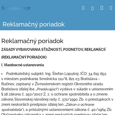
Prejsť
Nák
Hľadať
Prihlásen
na
obsah
koší
Reklamačný poriadok
Reklamačný poriadok
ZÁSADY VYBAVOVANIA SŤAŽNOSTÍ, PODNETOV, REKLAMÁCIÍ
(REKLAMAČNÝ PORIADOK)
I.
Všeobecné ustanovenia
Podnikateľský subjekt: Ing. Štefan Lopušný, IČO: 34 615 652,
s miestom podnikania Smolnícka 111/8, 821 03 Bratislava -
Ružinov, zapísaný v Živnostenskom registri Okresného úradu
Bratislava (ďalej iba „
Predávajúci
“) vydáva v súlade s ustanovením
§ 18 zákona č. 250/2007 Z. z. o ochrane spotrebiteľa a o zmene
zákona Slovenskej národnej rady č. 372/1990 Zb. o priestupkoch v
znení neskorších predpisov (ďalej len „
Zákon o ochrane
spotrebiteľa
“), a príslušnými ustanoveniami zákona č. 40/1964 Zb.
Občianskeho zákonníka v znení neskorších predpisov (ďalej len