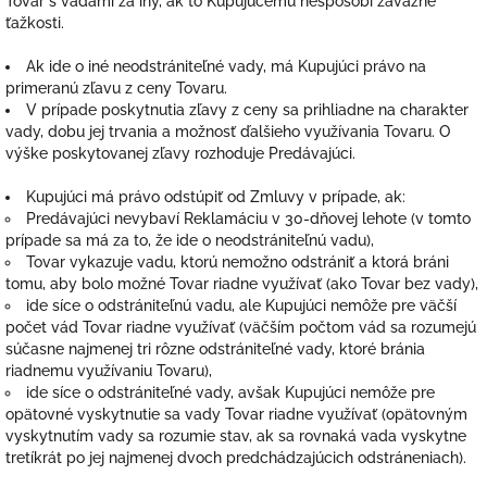
Tovar s vadami za iný, ak to Kupujúcemu nespôsobí závažné
ťažkosti.
Ak ide o iné neodstrániteľné vady, má Kupujúci právo na
primeranú zľavu z ceny Tovaru.
V prípade poskytnutia zľavy z ceny sa prihliadne na charakter
vady, dobu jej trvania a možnosť ďalšieho využívania Tovaru. O
výške poskytovanej zľavy rozhoduje Predávajúci.
Kupujúci má právo odstúpiť od Zmluvy v prípade, ak:
Predávajúci nevybaví Reklamáciu v 30-dňovej lehote (v tomto
prípade sa má za to, že ide o neodstrániteľnú vadu),
Tovar vykazuje vadu, ktorú nemožno odstrániť a ktorá bráni
tomu, aby bolo možné Tovar riadne využívať (ako Tovar bez vady),
ide síce o odstrániteľnú vadu, ale Kupujúci nemôže pre väčší
počet vád Tovar riadne využívať (väčším počtom vád sa rozumejú
súčasne najmenej tri rôzne odstrániteľné vady, ktoré bránia
riadnemu využívaniu Tovaru),
ide síce o odstrániteľné vady, avšak Kupujúci nemôže pre
opätovné vyskytnutie sa vady Tovar riadne využívať (opätovným
vyskytnutím vady sa rozumie stav, ak sa rovnaká vada vyskytne
tretíkrát po jej najmenej dvoch predchádzajúcich odstráneniach).