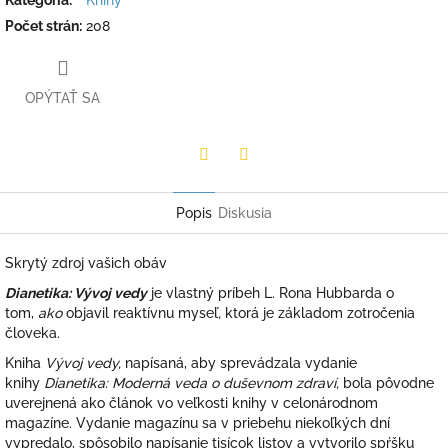
Počet strán
:
208
OPÝTAŤ SA
Twitter
Facebook
Popis
Diskusia
Skrytý zdroj vašich obáv
Dianetika: Vývoj vedy
je vlastný príbeh L. Rona Hubbarda o
tom,
ako
objavil reaktívnu myseľ
,
ktorá je základom zotročenia
človeka.
Kniha
Vývoj vedy,
napísaná, aby sprevádzala vydanie
knihy
Dianetika: Moderná veda o duševnom zdraví,
bola pôvodne
uverejnená ako článok vo veľkosti knihy v celonárodnom
magazíne. Vydanie magazínu sa v priebehu niekoľkých dní
vypredalo, spôsobilo napísanie tisícok listov a vytvorilo spŕšku