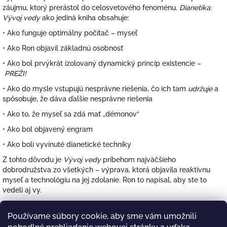
záujmu, ktorý prerástol do celosvetového fenoménu.
Dianetika:
Vývoj vedy
ako jediná kniha obsahuje:
• Ako funguje optimálny počítač – myseľ
• Ako Ron objavil základnú osobnosť
• Ako bol prvýkrát izolovaný dynamický princíp existencie –
PREŽI!
• Ako do mysle vstupujú nesprávne riešenia, čo ich tam
udržuje
a
spôsobuje, že dáva ďalšie nesprávne riešenia
• Ako to, že myseľ sa zdá mať „démonov“
• Ako bol objavený engram
• Ako boli vyvinuté dianetické techniky
Z tohto dôvodu je
Vývoj vedy
príbehom najväčšieho
dobrodružstva zo všetkých – výprava, ktorá objavila reaktívnu
myseľ a technológiu na jej zdolanie. Ron to napísal, aby ste to
vedeli aj vy.
Z
Používame súbory cookie, aby sme vám umožnili