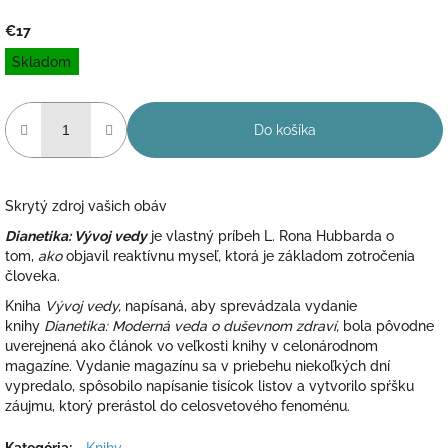
€17
Jednotková
Skladom
cena:
Do košíka
Skrytý zdroj vašich obáv
Dianetika: Vývoj vedy
je vlastný príbeh L. Rona Hubbarda o
tom,
ako
objavil reaktívnu myseľ
,
ktorá je základom zotročenia
človeka.
Kniha
Vývoj vedy,
napísaná, aby sprevádzala vydanie
knihy
Dianetika: Moderná veda o duševnom zdraví,
bola pôvodne
uverejnená ako článok vo veľkosti knihy v celonárodnom
magazíne. Vydanie magazínu sa v priebehu niekoľkých dní
vypredalo, spôsobilo napísanie tisícok listov a vytvorilo spŕšku
záujmu, ktorý prerástol do celosvetového fenoménu.
Kategória
:
Knihy