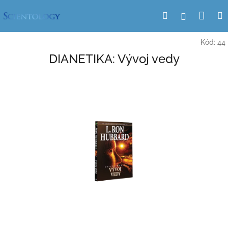
Prejsť
Nák
Hľadať
Prihlásen
na
obsah
koší
Kód:
44
DIANETIKA: Vývoj vedy